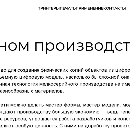
ПРИНТЕРЫ
ПЕЧАТЬ
ПРИМЕНЕНИЕ
КОНТАКТЫ
ном производс
во для создания физических копий объектов из циф
емную цифровую модель, насколько бы сложной она н
нная технология мелкосерийного производства не им
разнообразных материалов.
ти можно делать мастер-формы, мастер-модели, мод
 дают производству большую экономию — ведь тепер
е ресурсов, упрощается работа разработчиков и конс
вляют особую ценность. С ними на доработку проекто