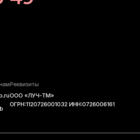
нам
Реквизиты
b.ru
ООО «ЛУЧ-ТМ»
ОГРН:1120726001032 ИНН:0726006161
b