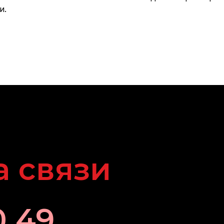
и.
а связи
0 49