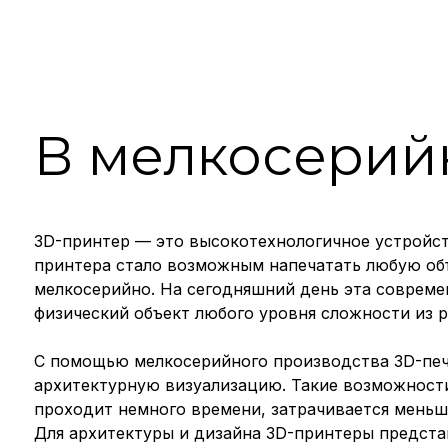
3D принтеры для
отличной работы
В мелкосерий
3D-принтер
— это высокотехнологичное устройст
принтера стало возможным напечатать любую объ
мелкосерийно. На сегодняшний день эта совреме
физический объект любого уровня сложности из 
С помощью мелкосерийного производства 3D-печа
архитектурную визуализацию. Такие возможности
проходит немного времени, затрачивается меньш
Для архитектуры и д
изайна
3D-принтеры
предста