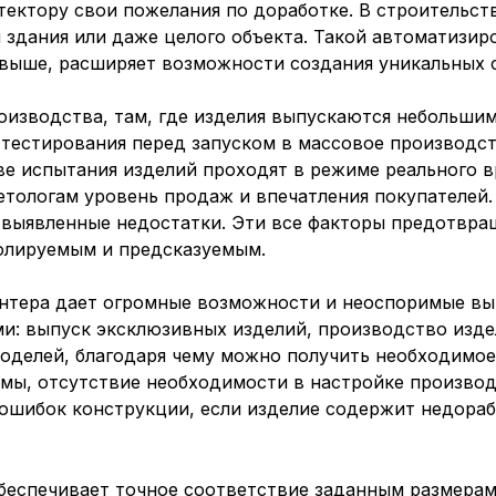
итектору свои пожелания по доработке. В строительс
й здания или даже целого объекта. Такой автоматизи
 выше, расширяет возможности создания уникальных 
изводства, там, где изделия выпускаются небольшим
 тестирования перед запуском в массовое производст
е испытания изделий проходят в режиме реального в
етологам уровень продаж и впечатления покупателе
я выявленные недостатки. Эти все факторы предотвр
ролируемым и предсказуемым.
нтера дает огромные возможности и неоспоримые вы
и: выпуск эксклюзивных изделий, производство изде
делей, благодаря чему можно получить необходимое 
мы, отсутствие необходимости в настройке производ
ошибок конструкции, если изделие содержит недораб
еспечивает точное соответствие заданным размерам,